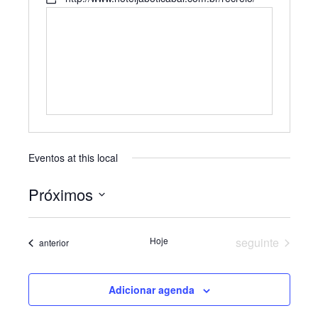
Eventos at this local
Próximos
Selecione
a
data.
Eventos
Hoje
seguinte
Eventos
anterior
Adicionar agenda