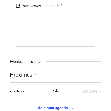
https://www.unirp.edu.br/
Eventos at this local
Próximos
Selecione
a
data.
Eventos
Hoje
seguinte
Eventos
anterior
Adicionar agenda