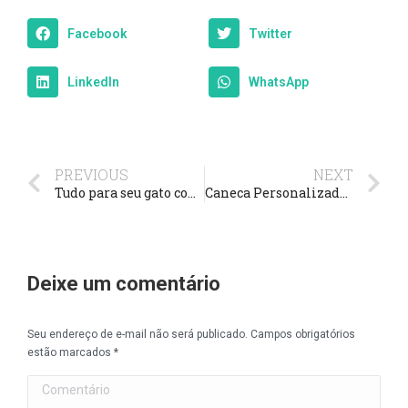
Facebook
Twitter
LinkedIn
WhatsApp
PREVIOUS
NEXT
Tudo para seu gato com até 50% de desconto *Petz
Caneca Personalizada Eu Tenho Um Amor de 4 Patas *PotPet
Deixe um comentário
Seu endereço de e-mail não será publicado. Campos obrigatórios
estão marcados
*
Comentário