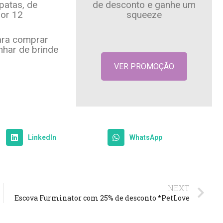
patas, de
de desconto e ganhe um
por 12
squeeze
ara comprar
har de brinde
VER PROMOÇÃO
Scelerisque faucibus felis leo
pharetra
Ecommerce
LinkedIn
WhatsApp
NEXT
Escova Furminator com 25% de desconto *PetLove