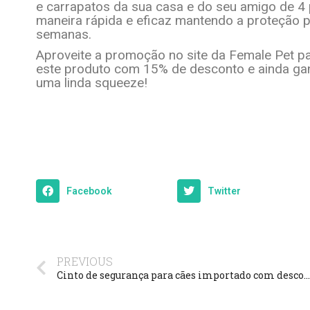
e carrapatos da sua casa e do seu amigo de 4 
maneira rápida e eficaz mantendo a proteção 
semanas.
Aproveite a promoção no site da Female Pet p
este produto com 15% de desconto e ainda gan
uma linda squeeze!
tae
Faucibus felis leo pharetra
lorem
Marketing
Facebook
Twitter
PREVIOUS
Cinto de segurança para cães importado com desconto *BitCão