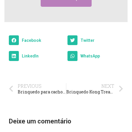
Facebook
Twitter
LinkedIn
WhatsApp
PREVIOUS
NEXT
Brinquedo para cachorro roer de nylon Pet Games *DoginJoy
Brinquedo Kong Treat Duo Dispenser com 35% de desconto *DogoPets
Deixe um comentário