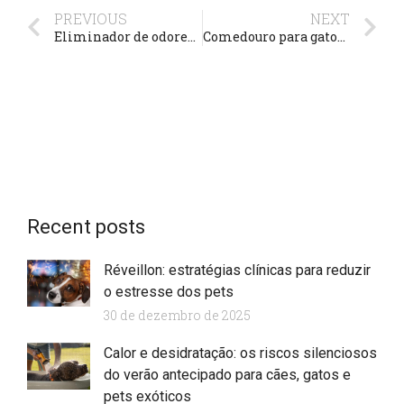
PREVIOUS
NEXT
Eliminador de odores Biowash lavanda com 50% de desconto *Petz
Comedouro para gatos de louça Ceramique Catiz com 20% de desconto *Petz
Recent posts
Réveillon: estratégias clínicas para reduzir
o estresse dos pets
30 de dezembro de 2025
Calor e desidratação: os riscos silenciosos
do verão antecipado para cães, gatos e
pets exóticos