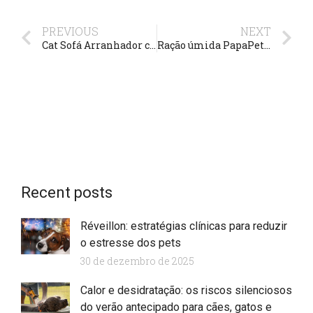
PREVIOUS
NEXT
Cat Sofá Arranhador com 13% de desconto *CatmyPet
Ração úmida PapaPets compre 3 leve 4 *RoyalPets
Recent posts
Réveillon: estratégias clínicas para reduzir
o estresse dos pets
30 de dezembro de 2025
Calor e desidratação: os riscos silenciosos
do verão antecipado para cães, gatos e