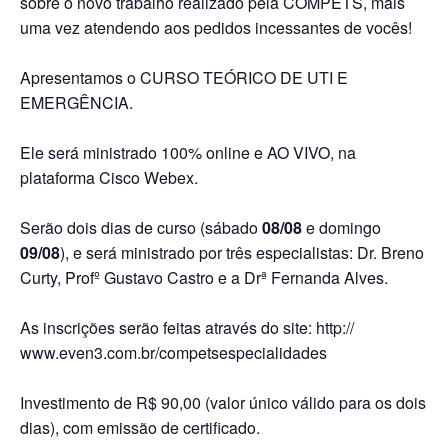
sobre o novo trabalho realizado pela COMPETS, mais
uma vez atendendo aos pedidos incessantes de vocês!
⠀
Apresentamos o CURSO TEÓRICO DE UTI E
EMERGÊNCIA.
⠀
Ele será ministrado 100% online e AO VIVO, na
plataforma Cisco Webex.
⠀
Serão dois dias de curso (sábado
08/08
e domingo
09/08
), e será ministrado por três especialistas: Dr. Breno
Curty, Profº Gustavo Castro e a Drª Fernanda Alves.
⠀
As inscrições serão feitas através do site: http://
www.even3.com.br/competsespecialidades
⠀
Investimento de R$ 90,00 (valor único válido para os dois
dias), com emissão de certificado.